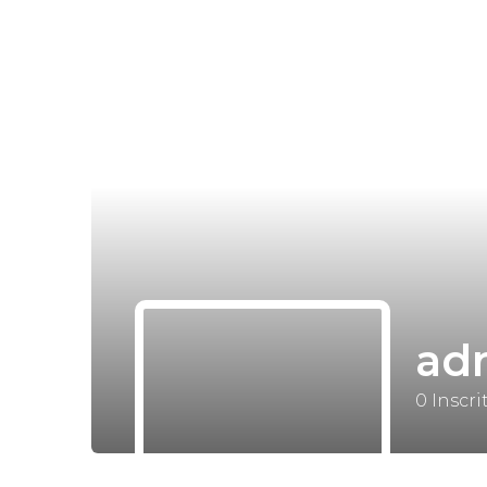
ad
0
Inscri