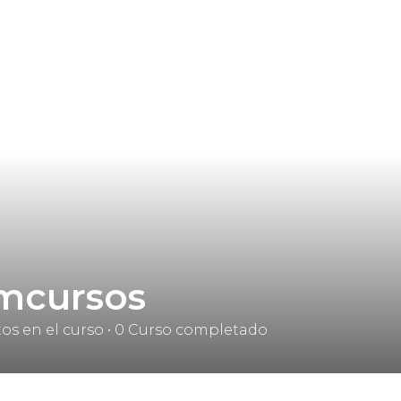
mcursos
tos en el curso
•
0
Curso completado