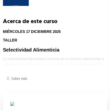
curso
Acerca de este curso
MIÉRCOLES 17 DICIEMBRE 2025
TALLER
Selectividad Alimenticia
La selectividad alimentaria consiste en el rechazo persistente a 
alimentos de cierta textura, color, sabor, olor o temperatura. En 
los niños, esta aversión a determinados alimentos puede 
manifestarse de distintas formas, desde muecas, arcadas, 
Saber más
vómitos, escupir la comida o girar la cabeza en señal de 
rechazo. El taller tiene por objetivo adquirir herramientas y 
estrategias para incluir los alimentos rechazados en la dieta del 
niño.
Docente: Pablo Leuquen