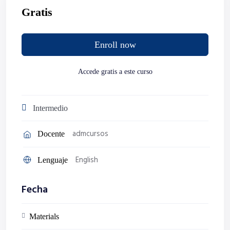
Pablo es  Terapeuta Ocupacional, Magíster en Metodología ABA. 
Gratis
Está especializado en estrategias de evaluación, intervención y 
tratamiento en selectividad alimentaria.Trabaja en la Clínica 
Espacio Red desde 2023 y viene realizando distintas charlas en 
Enroll now
nuestro espacio de formación relativas al trabajo con chicos con 
TEA y con otras dificultades en el desarrollo.
Accede gratis a este curso
Orientado a: Padres y profesionales de la salud y la 
educación.
Intermedio
Fecha: Miércoles 17 de setiembre de 2025.
Hora: 18.00 hs.
admcursos
Docente
Dirección: Av. 19 de Abril 3351, Prado, Montevideo.
English
Lenguaje
Fecha
Materials